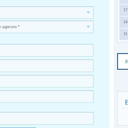
17
24
31
Н