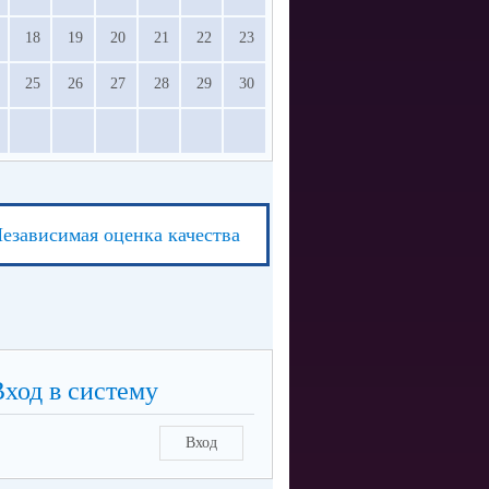
18
19
20
21
22
23
25
26
27
28
29
30
езависимая оценка качества
Вход в систему
Вход