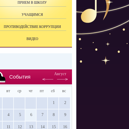
ПРИЕМ В ШКОЛУ
УЧАЩИМСЯ
ПРОТИВОДЕЙСТВИЕ КОРРУПЦИИ
ВИДЕО
Август
События
вт
ср
чт
пт
сб
вс
1
2
4
5
6
7
8
9
11
12
13
14
15
16