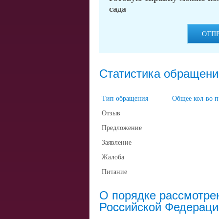
сада
ОТП
Статистика обращени
Тип обращения
Общее кол-во 
Отзыв
Предложение
Заявление
Жалоба
Питание
О порядке рассмотре
Российской Федераци